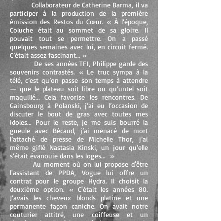
Collaborateur de Catherine Barma, il va
participer à la production de la première
émission des Restos du Cœur. « À l’époque,
Coluche était au sommet de sa gloire. Il
pouvait tout se permettre. On a passé
quelques semaines avec lui, en circuit fermé.
C’était assez fascinant... »
De ses années TF1, Philippe garde des
souvenirs contrastés. « Le truc sympa à la
télé, c’est qu’on passe son temps à attendre
— que le plateau soit libre ou qu’untel soit
maquillé... Cela favorise les rencontres. De
Gainsbourg à Polanski, j’ai eu l’occasion de
discuter le bout de gras avec toutes mes
idoles... Pour le reste, je me suis bourré la
gueule avec Bécaud, j’ai menacé de mort
l’attaché de presse de Michelle Thor, j’ai
même giflé Nastasia Kinski, un jour qu’elle
s’était évanouie dans les loges... »
Au moment où on lui propose d'être
l'assistant de PPDA, Vogue lui offre un
contrat pour le groupe Hydra. Il choisit la
deuxième option. « C'était les années 80.
J’avais les cheveux blonds platine et une
permanente façon caniche. On avait notre
couturier attitré, une coiffeuse et un