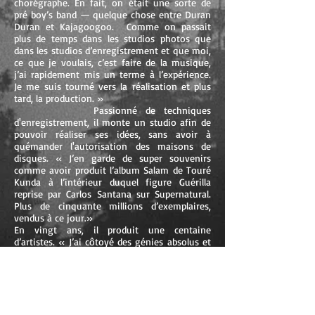
chorégraphe. En fait, on était une sorte de
pré boy’s band — quelque chose entre Duran
Duran et Kajagoogoo. Comme on passait
plus de temps dans les studios photos que
dans les studios d’enregistrement et que moi,
ce que je voulais, c’est faire de la musique,
j’ai rapidement mis un terme à l’expérience.
Je me suis tourné vers la réalisation et plus
tard, la production. »
Passionné de techniques
d'enregistrement, il monte un studio afin de
pouvoir réaliser ses idées, sans avoir à
quémander l'autorisation des maisons de
disques. « J’en garde de super souvenirs
comme avoir produit l’album Salam de Touré
Kunda à l’intérieur duquel figure Guérilla
reprise par Carlos Santana sur Supernatural.
Plus de cinquante millions d’exemplaires,
vendus à ce jour.»
En vingt ans, il produit une centaine
d’artistes. « J’ai côtoyé des génies absolus et
des nullités sans nom. Il m’en reste un tas de
théories sur les rapports entre art et maladie
mentale...
Cela dit le problème avec la
musique, c’est qu’on dépend toujours de
quelqu’un ou de quelque chose. Sans parler
de la partie business avec les maisons de