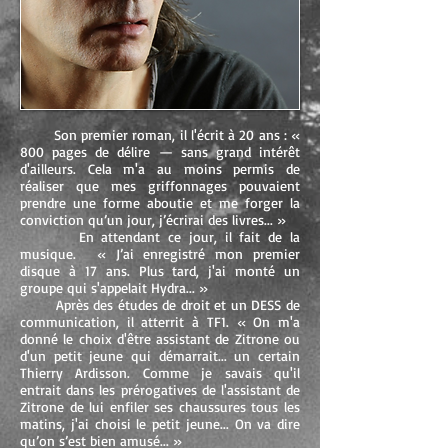
Son premier roman, il l'écrit à 20 ans : «
800 pages de délire — sans grand intérêt
d'ailleurs. Cela m'a au moins permis de
réaliser que mes griffonnages pouvaient
prendre une forme aboutie et me forger la
conviction qu’un jour, j’écrirai des livres... »
En attendant ce jour, il fait de la
musique. « J’ai enregistré mon premier
disque à 17 ans. Plus tard, j'ai monté un
groupe qui s'appelait Hydra... »
Après des études de droit et un DESS de
communication, il atterrit à TF1. « On m'a
donné le choix d'être assistant de Zitrone ou
d'un petit jeune qui démarrait... un certain
Thierry Ardisson. Comme je savais qu'il
entrait dans les prérogatives de l'assistant de
Zitrone de lui enfiler ses chaussures tous les
matins, j'ai choisi le petit jeune... On va dire
qu’on s’est bien amusé... »