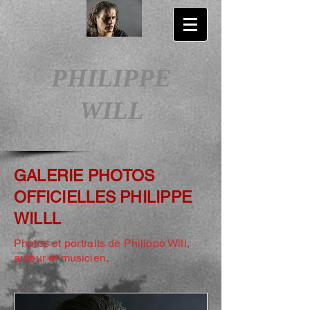
PHILIPPE
WILL
GALERIE PHOTOS
OFFICIELLES
PHILIPPE
WILLL
Photos et portraits de Philippe Will,
auteur et musicien.